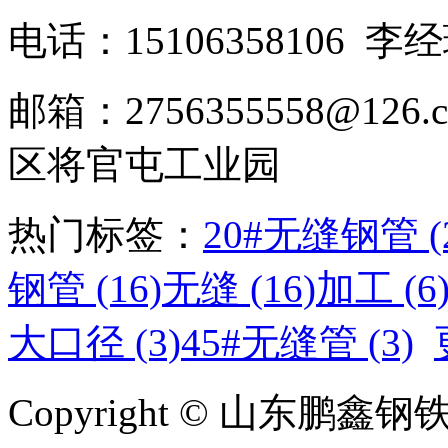
电话：15106358106 李经
邮箱：2756355558@1
区将官屯工业园
热门标签：
20#无缝钢管 (2
钢管 (16)
无缝 (16)
加工 (6
大口径 (3)
45#无缝管 (3)
Copyright © 山东鹏鑫钢铁有限