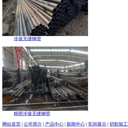
冷拔无缝钢管
精密冷拔无缝钢管
网站首页
|
公司简介
|
产品中心
|
新闻中心
|
车间展示
|
切割加工