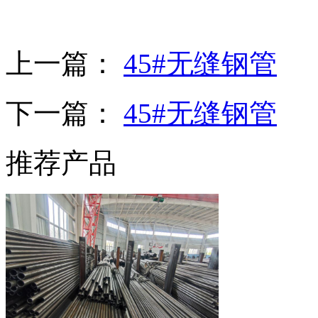
上一篇：
45#无缝钢管
下一篇：
45#无缝钢管
推荐产品