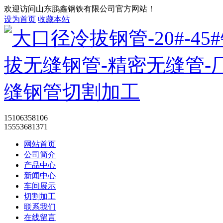
欢迎访问山东鹏鑫钢铁有限公司官方网站！
设为首页
收藏本站
15106358106
15553681371
网站首页
公司简介
产品中心
新闻中心
车间展示
切割加工
联系我们
在线留言