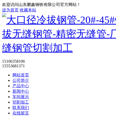
欢迎访问山东鹏鑫钢铁有限公司官方网站！
设为首页
收藏本站
15106358106
15553681371
网站首页
公司简介
产品中心
新闻中心
车间展示
切割加工
联系我们
在线留言