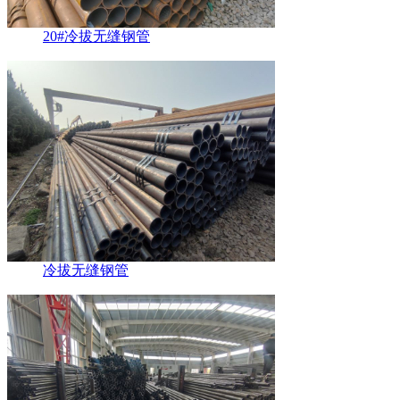
20#冷拔无缝钢管
冷拔无缝钢管