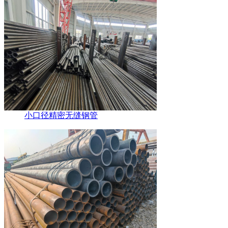
小口径精密无缝钢管