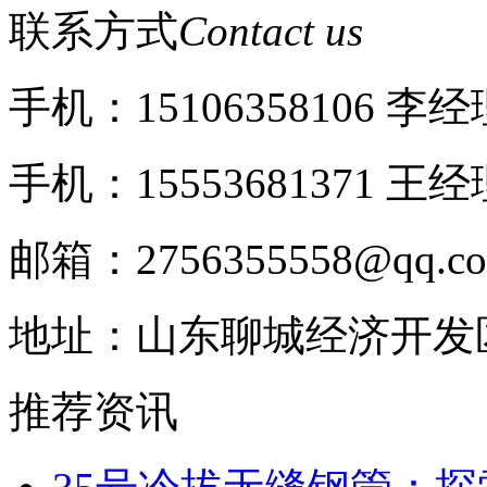
联系方式
Contact us
手机：15106358106 李
手机：15553681371 王
邮箱：2756355558@qq.c
地址：山东聊城经济开发
推荐资讯