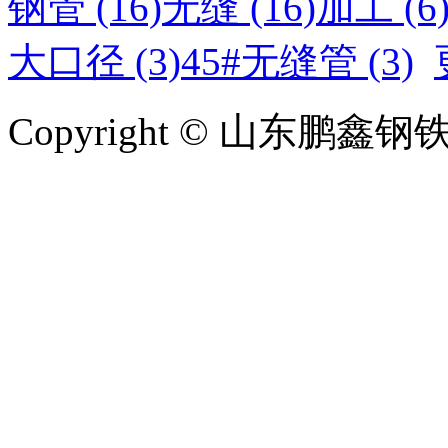
钢管 (16)
无缝 (16)
加工 (6
大口径 (3)
45#无缝管 (3)
Copyright © 山东鹏鑫钢铁有限
鲁ICP备2023007626号-15