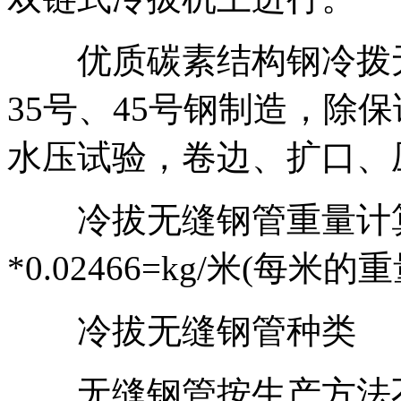
优质碳素结构钢冷拨无缝
35号、45号钢制造，除
水压试验，卷边、扩口、
冷拔无缝钢管重量计算公
*0.02466=kg/米(每米的重
冷拔无缝钢管种类
无缝钢管按生产方法不