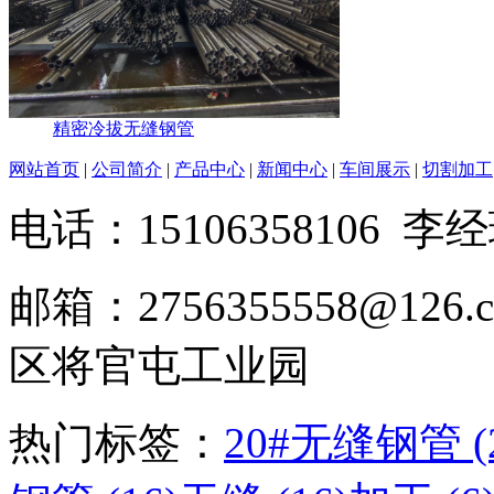
精密冷拔无缝钢管
网站首页
|
公司简介
|
产品中心
|
新闻中心
|
车间展示
|
切割加工
电话：15106358106 李经
邮箱：2756355558@1
区将官屯工业园
热门标签：
20#无缝钢管 (2