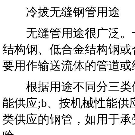
冷拔无缝钢管用途
无缝管用途很广泛。一
结构钢、低合金结构钢或
要用作输送流体的管道或
根据用途不同分三类供
能供应;b、按机械性能供
类供应的钢管，如用于承