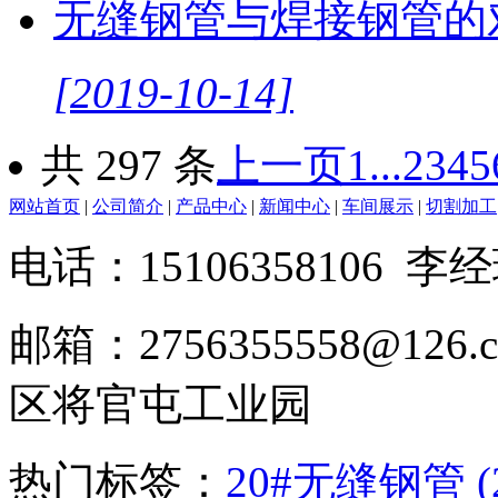
无缝钢管与焊接钢管的
[2019-10-14]
共 297 条
上一页
1...
2
3
4
5
网站首页
|
公司简介
|
产品中心
|
新闻中心
|
车间展示
|
切割加工
电话：15106358106 李经
邮箱：2756355558@1
区将官屯工业园
热门标签：
20#无缝钢管 (2